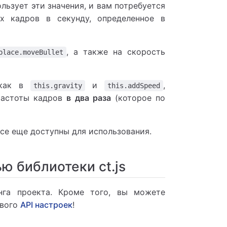
льзует эти значения, и вам потребуется
 кадров в секунду, определенное в
, а также на скорость
place.moveBullet
 как в
и
,
this.gravity
this.addSpeed
частоты кадров
в два раза
(которое по
все еще доступны для использования.
ью библиотеки ct.js
нга проекта. Кроме того, вы можете
ового
API настроек
!