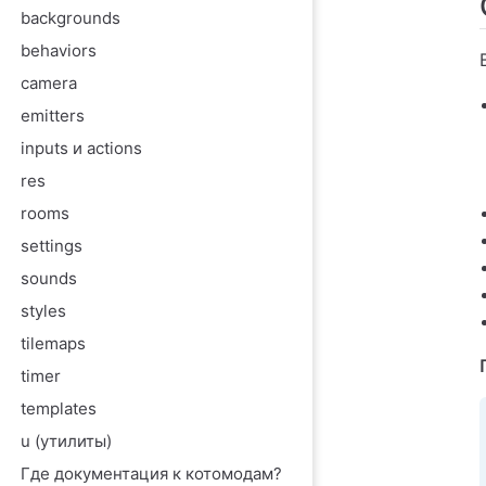
Удалены ct.u.ex
backgrounds
behaviors
camera
emitters
inputs и actions
res
rooms
settings
sounds
styles
tilemaps
timer
templates
u (утилиты)
Где документация к котомодам?