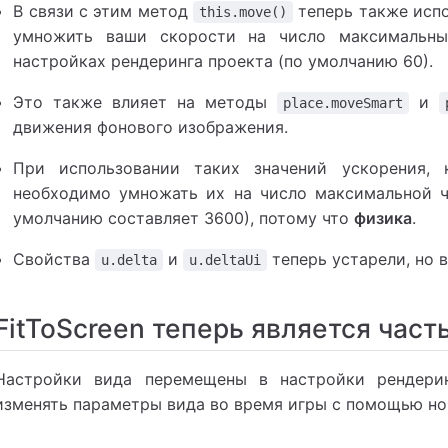
В связи с этим метод
теперь также испо
this.move()
умножить ваши скорости на число максимальных
настройках рендеринга проекта (по умолчанию 60).
Это также влияет на методы
и
place.moveSmart
движения фонового изображения.
При использовании таких значений ускорения,
необходимо умножать их на число максимальной 
умолчанию составляет 3600), потому что
физика
.
Свойства
и
теперь устарели, но 
u.delta
u.deltaUi
FitToScreen теперь является част
Настройки вида перемещены в настройки рендери
изменять параметры вида во время игры с помощью н