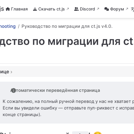
js
Главная
Скачать ct.js
Discord
Форум
hooting
Руководство по миграции для ct.js v4.0.
ство по миграции для ct.
нице
ой ct.! 😢
не доступна для записи
Автоматически переведённая страница
 для отслеживания времени и изменений в методе this.move() и
К сожалению, на полный ручной перевод у нас не хватает 
ерь является частью библиотеки ct.js
Если вы увидели ошибку — отправьте пул-риквест с испра
мации больше не поддерживаются
конце страницы).
с v5.3 до v7.1