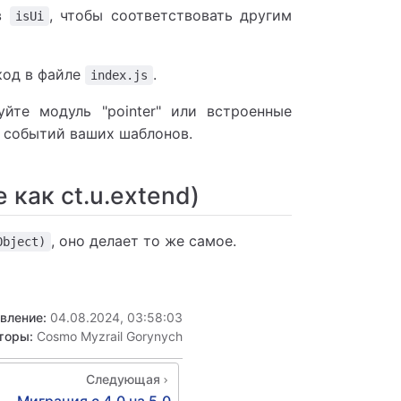
 в
, чтобы соответствовать другим
isUi
код в файле
.
index.js
уйте модуль "pointer" или встроенные
м событий ваших шаблонов.
 как ct.u.extend)
, оно делает то же самое.
Object)
овление:
04.08.2024, 03:58:03
торы:
Cosmo Myzrail Gorynych
Следующая