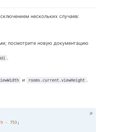
 исключением нескольких случаев:
ми; посмотрите новую документацию
.
aUi
и
.
viewWidth
rooms.current.viewHeight
th
 -
 75
);