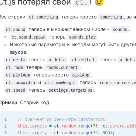
Ct.js потерял свой
! 😢
ct.
t (также известные как ct.u.extend)
Все строки
теперь просто
, за
ct.something
something
теперь в множественном числе -
.
ct.sound
sounds
теперь
ct.sound.spawn
sounds.play
Некоторые параметры и методы могут быть други
звуков
.
теперь
,
теперь
ct.delta
u.delta
ct.deltaUi
u.delt
теперь
.
ct.room
rooms.current
теперь просто
.
ct.pixiApp
pixiApp
и
теперь
ct.roomWidth
ct.roomHeight
rooms.current.
теперь
.
ct.speed
settings.targetFps
Пример
. Старый код:
// Фрагмент из демо-игры catsteroids
this
.
targetx
 =
 ct
.
random
.
range
(
75
, 
ct
.
camera
.
wid
this
.
targety
 =
 ct
.
random
.
range
(
75
, 
300
);