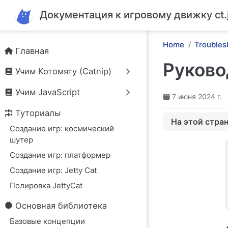
Перейти к основному содержанию
Документация к игровому движку ct.
Home
Troubles
Главная
Руковод
Учим Котомяту (Catnip)
Учим JavaScript
7 июня 2024 г.
Туториалы
На этой стра
Создание игр: космический
Ct.js потерял св
шутер
Камера больше 
Создание игр: платформер
Новые значения
Создание игр: Jetty Cat
FitToScreen теп
Полировка JettyCat
Скелетные ани
Основная библиотека
Pixi.js обновлен 
Базовые концепции
Котомоды