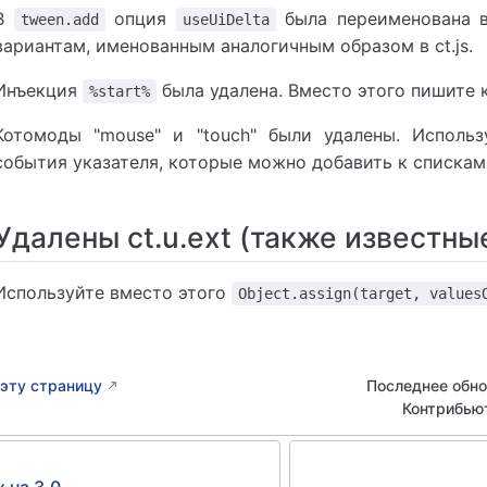
В
опция
была переименована
tween.add
useUiDelta
вариантам, именованным аналогичным образом в ct.js.
Инъекция
была удалена. Вместо этого пишите 
%start%
Котомоды "mouse" и "touch" были удалены. Использ
события указателя, которые можно добавить к списка
Удалены ct.u.ext (также известные
Используйте вместо этого
Object.assign(target, values
эту страницу
Последнее обн
Контрибью