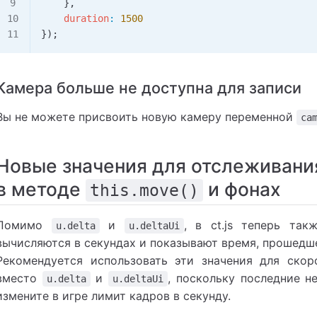
    },
    duration
:
 1500
});
Камера больше не доступна для записи
Вы не можете присвоить новую камеру переменной
ca
Новые значения для отслеживани
в методе
и фонах
this.move()
Помимо
и
, в ct.js теперь та
u.delta
u.deltaUi
вычисляются в секундах и показывают время, прошедш
Рекомендуется использовать эти значения для ско
вместо
и
, поскольку последние н
u.delta
u.deltaUi
измените в игре лимит кадров в секунду.