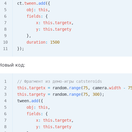
ct
.
tween
.
add
({
    obj
:
 this
,
    fields
:
 {
        x
:
 this
.
targetx
,
        y
:
 this
.
targety
    },
    duration
:
 1500
});
Новый код:
// Фрагмент из демо-игры catsteroids
this
.
targetx
 =
 random
.
range
(
75
, 
camera
.
width
 -
 7
this
.
targety
 =
 random
.
range
(
75
, 
300
);
tween
.
add
({
    obj
:
 this
,
    fields
:
 {
        x
:
 this
.
targetx
,
        y
:
 this
.
targety