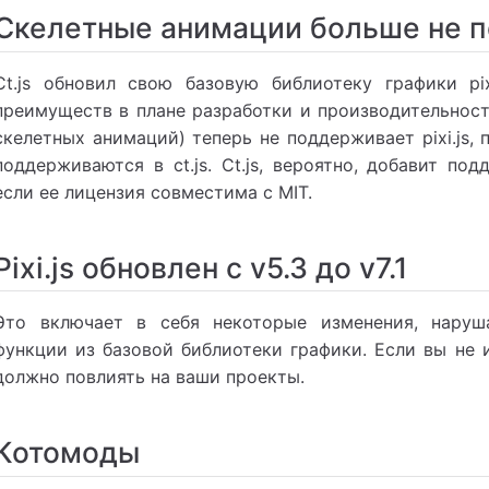
Скелетные анимации больше не 
Ct.js обновил свою базовую библиотеку графики pi
преимуществ в плане разработки и производительност
скелетных анимаций) теперь не поддерживает pixi.js,
поддерживаются в ct.js. Ct.js, вероятно, добавит по
если ее лицензия совместима с MIT.
Pixi.js обновлен с v5.3 до v7.1
Это включает в себя некоторые изменения, нару
функции из базовой библиотеки графики. Если вы не ис
должно повлиять на ваши проекты.
Котомоды