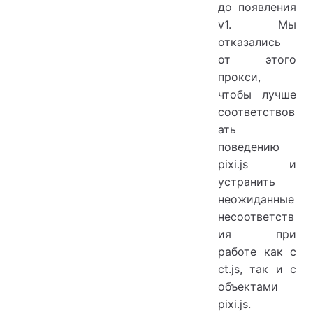
до появления
v1. Мы
отказались
от этого
прокси,
чтобы лучше
соответствов
ать
поведению
pixi.js и
устранить
неожиданные
несоответств
ия при
работе как с
ct.js, так и с
объектами
pixi.js.