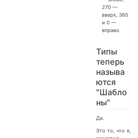
270 —
вверх, 360
и 0 —
вправо.
Типы
теперь
называ
ются
"Шабло
ны"
Да.
Это то, что я,