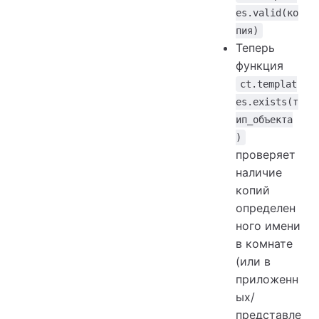
es.valid(ко
пия)
Теперь
функция
ct.templat
es.exists(т
ип_объекта
)
проверяет
наличие
копий
определен
ного имени
в комнате
(или в
приложенн
ых/
представле