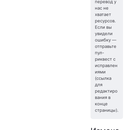
перевод у
нас не
хватает
ресурсов.
Если вы
увидели
ошибку —
отправьте
пул-
риквест с
исправлен
иями
(ссылка
для
редактиро
вания в
конце
страницы).