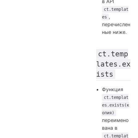
в API
ct.templat
,
es
перечислен
ные ниже.
ct.temp
lates.ex
ists
Функция
ct.templat
es.exists(к
опия)
переимено
вана в
ct.templat