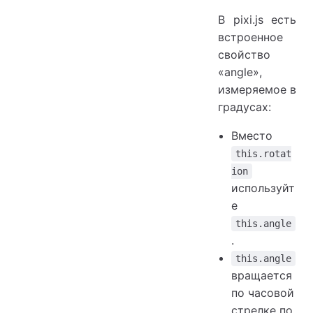
В pixi.js есть
встроенное
свойство
«angle»,
измеряемое в
градусах:
Вместо
this.rotat
ion
используйт
е
this.angle
.
this.angle
вращается
по часовой
стрелке по