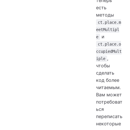
теперь
есть
методы
ct.place.m
eetMultipl
и
e
ct.place.o
ccupiedMult
,
iple
чтобы
сделать
код более
читаемым.
Вам может
потребоват
ься
переписать
некоторые