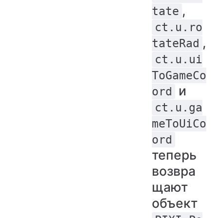
,
tate
ct.u.ro
,
tateRad
ct.u.ui
ToGameCo
и
ord
ct.u.ga
meToUiCo
ord
теперь
возвра
щают
объект