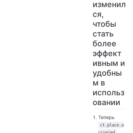
изменил
ся,
чтобы
стать
более
эффект
ивным и
удобны
м в
использ
овании
Теперь
ct.place.o
,
ccupied