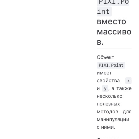
PIXI.Po
int
вместо
массиво
в.
Объект
PIXI.Point
имеет
свойства
x
и
, а также
y
несколько
полезных
методов для
манипуляции
с ними.