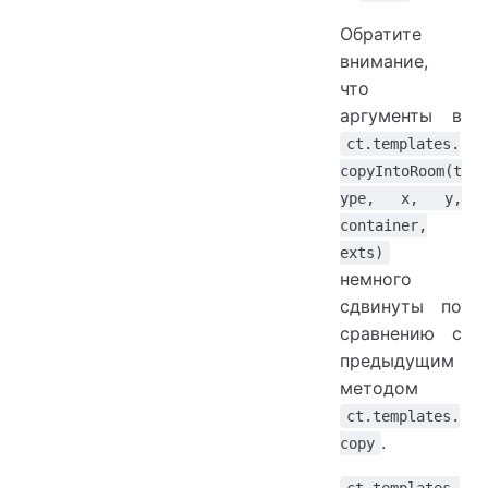
Обратите
внимание,
что
аргументы в
ct.templates.
copyIntoRoom(t
ype, x, y,
container,
exts)
немного
сдвинуты по
сравнению с
предыдущим
методом
ct.templates.
.
copy
ct.templates.