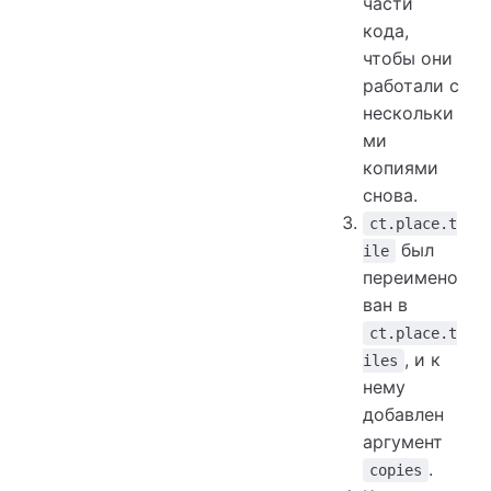
части
кода,
чтобы они
работали с
нескольки
ми
копиями
снова.
ct.place.t
был
ile
переимено
ван в
ct.place.t
, и к
iles
нему
добавлен
аргумент
.
copies