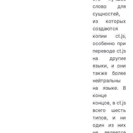
слово для
сущностей,
из которых
создаются
копии ct.js,
особенно при
переводе ct.js
на другие
языки, и они
также более
нейтральны
на языке. В
конце
концов, в ct.js
всего шесть
типов, и ни
один из них
не является