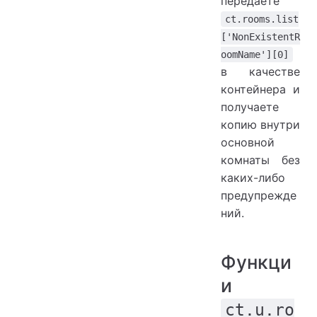
передаете
ct.rooms.list
['NonExistentR
oomName'][0]
в качестве
контейнера и
получаете
копию внутри
основной
комнаты без
каких-либо
предупрежде
ний.
Функци
и
ct.u.ro