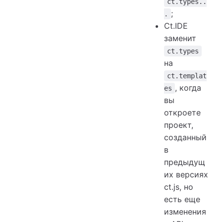
ct.types..
;
.
Ct.IDE
заменит
ct.types
на
ct.templat
, когда
es
вы
откроете
проект,
созданный
в
предыдущ
их версиях
ct.js, но
есть еще
изменения