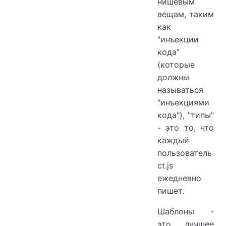
нишевым
вещам, таким
как
"инъекции
кода"
(которые
должны
называться
"инъекциями
кода"), "типы"
- это то, что
каждый
пользователь
ct.js
ежедневно
пишет.
Шаблоны -
это лучшее