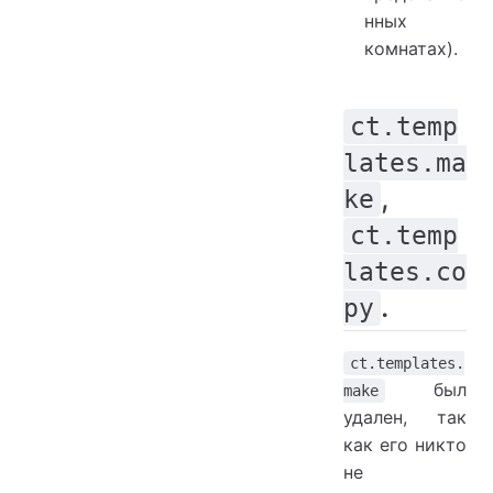
нных
комнатах).
ct.temp
lates.ma
,
ke
ct.temp
lates.co
.
py
ct.templates.
был
make
удален, так
как его никто
не