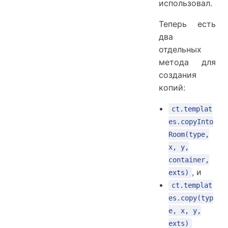
использовал.
Теперь есть
два
отдельных
метода для
создания
копий:
ct.templat
es.copyInto
Room(type,
x, y,
container,
, и
exts)
ct.templat
es.copy(typ
e, x, y,
exts)