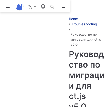
Перейти к основному содержанию
Home
Troubleshooting
Руководство по
миграции для ct.js
v5.0.
Руковод
ство по
миграци
и для
ct.js
v5.0.