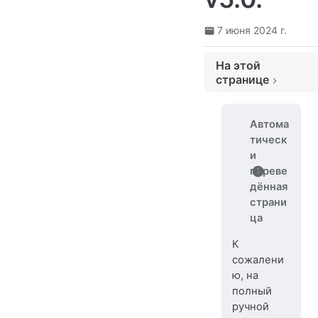
7 июня 2024 г.
На этой
странице
Переход от шрифтов к семействам шрифтов
Автома
тическ
и
переве
дённая
страни
ца
К
сожалени
ю, на
полный
ручной