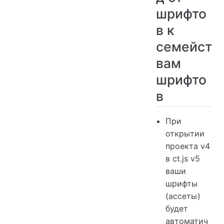
шрифто
в к
семейст
вам
шрифто
в
При
открытии
проекта v4
в ct.js v5
ваши
шрифты
(ассеты)
будет
автоматич