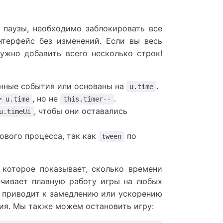
 паузы, необходимо заблокировать все
нтерфейс без изменений. Если вы весь
нужно добавить всего несколько строк!
енные события или основаны на
.
u.time
, но не
.
= u.time
this.timer--
, чтобы они оставались
u.timeUi
ового процесса, так как
по
tween
 которое показывает, сколько времени
ечивает плавную работу игры на любых
о приводит к замедлению или ускорению
ния. Мы также можем остановить игру: