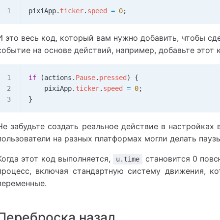
pixiApp
.
ticker
.
speed
 =
 0
;
И это весь код, который вам нужно добавить, чтобы сде
событие на основе действий, например, добавьте этот 
if
 (
actions
.
Pause
.
pressed
) {
    pixiApp
.
ticker
.
speed
 =
 0
;
}
Не забудьте создать реальное действие в настройках 
пользователи на разных платформах могли делать паузы
Когда этот код выполняется,
становится 0 повс
u.time
процесс, включая стандартную систему движения, к
переменные.
Переброска назад