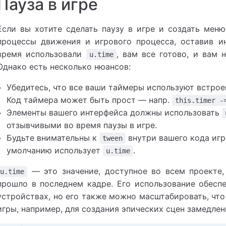
Пауза в игре
Если вы хотите сделать паузу в игре и создать меню
процессы движения и игрового процесса, оставив и
время использовали
, вам все готово, и вам 
u.time
Однако есть несколько нюансов:
Убедитесь, что все ваши таймеры используют встро
Код таймера может быть прост — напр.
this.timer -
Элементы вашего интерфейса должны использовать
отзывчивыми во время паузы в игре.
Будьте внимательны к
внутри вашего кода игр
tween
умолчанию использует
.
u.time
— это значение, доступное во всем проекте,
u.time
прошло в последнем кадре. Его использование обесп
устройствах, но его также можно масштабировать, чт
игры, например, для создания эпических сцен замедле