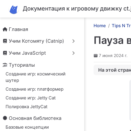
Перейти к основному содержанию
Документация к игровому движку ct.
Home
Tips N Tr
Главная
Пауза 
Учим Котомяту (Catnip)
Учим JavaScript
7 июня 2024 г.
Туториалы
На этой стра
Создание игр: космический
Переброска наз
шутер
Создание игр: платформер
Создание игр: Jetty Cat
Полировка JettyCat
Основная библиотека
Базовые концепции