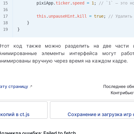
        pixiApp
.
ticker
.
speed
 =
 1
; 
// `1` — это н
        this
.
unpauseHint
.
kill
 =
 true
; 
// Удалить
    }
}
Этот код также можно разделить на две части и
Анимированные элементы интерфейса могут раб
анимированы вручную через время на каждом кадре.
эту страницу
Последнее об
Контрибью
опий в ct.js
Сохранение и загрузка игр