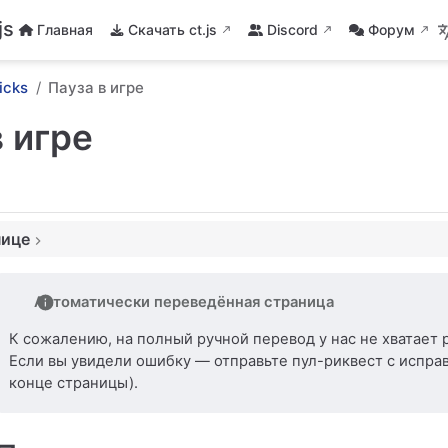
js
Главная
Скачать ct.js
Discord
Форум
icks
Пауза в игре
в игре
нице
ад
Автоматически переведённая страница
К сожалению, на полный ручной перевод у нас не хватает 
Если вы увидели ошибку — отправьте пул-риквест с испра
конце страницы).