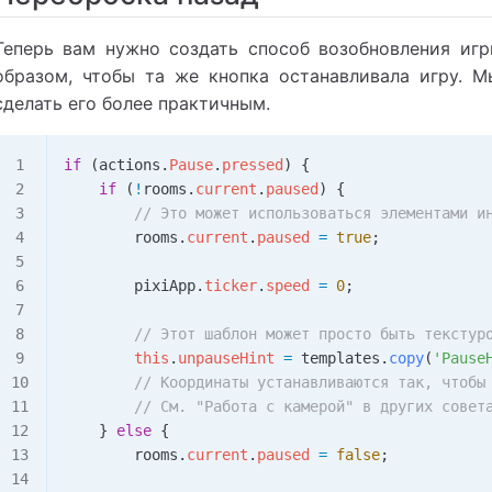
Теперь вам нужно создать способ возобновления иг
образом, чтобы та же кнопка останавливала игру. 
сделать его более практичным.
if
 (
actions
.
Pause
.
pressed
) {
    if
 (
!
rooms
.
current
.
paused
) {
        // Это может использоваться элементами и
        rooms
.
current
.
paused
 =
 true
;
        pixiApp
.
ticker
.
speed
 =
 0
;
        // Этот шаблон может просто быть текстур
        this
.
unpauseHint
 =
 templates
.
copy
(
'Pause
        // Координаты устанавливаются так, чтобы
        // См. "Работа с камерой" в других совет
    } 
else
 {
        rooms
.
current
.
paused
 =
 false
;