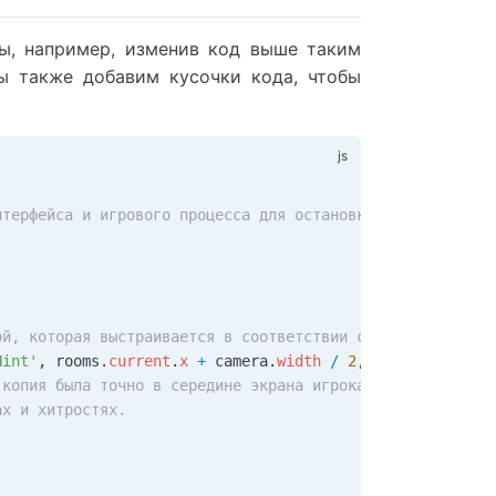
ры, например, изменив код выше таким
Мы также добавим кусочки кода, чтобы
нтерфейса и игрового процесса для остановки любых действ
ой, которая выстраивается в соответствии с видом и сообщ
Hint'
, 
rooms
.
current
.
x
 +
 camera
.
width
 /
 2
, 
rooms
.
current
 копия была точно в середине экрана игрока.
ах и хитростях.